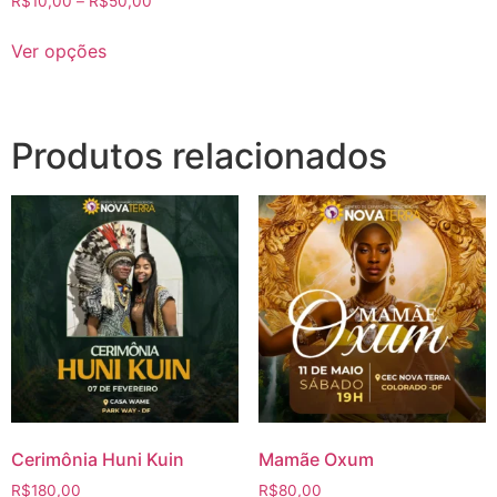
R$
10,00
–
R$
50,00
Ver opções
Produtos relacionados
Cerimônia Huni Kuin
Mamãe Oxum
R$
180,00
R$
80,00