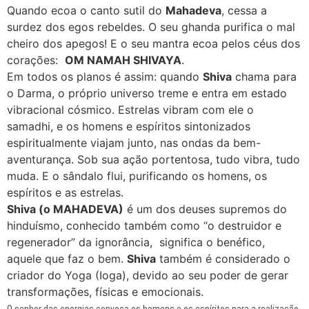
Quando ecoa o canto sutil do
Mahadeva
, cessa a
surdez dos egos rebeldes. O seu ghanda purifica o mal
cheiro dos apegos! E o seu mantra ecoa pelos céus dos
corações:
OM NAMAH SHIVAYA
.
Em todos os planos é assim: quando
Shiva
chama para
o Darma, o próprio universo treme e entra em estado
vibracional cósmico. Estrelas vibram com ele o
samadhi, e os homens e espíritos sintonizados
espiritualmente viajam junto, nas ondas da bem-
aventurança. Sob sua ação portentosa, tudo vibra, tudo
muda. E o sândalo flui, purificando os homens, os
espíritos e as estrelas.
Shiva (o MAHADEVA)
é um dos deuses supremos do
hinduísmo, conhecido também como “o destruidor e
regenerador” da ignorância, significa o benéfico,
aquele que faz o bem.
Shiva
também é considerado o
criador do Yoga (Ioga), devido ao seu poder de gerar
transformações, físicas e emocionais.
O senhor das energias convoca os homens e os espíritos para a realização